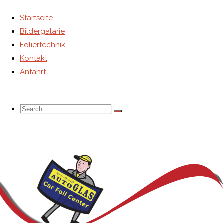
Startseite
Bildergalarie
Foliertechnik
Kontakt
Anfahrt
Search
Search
Search
for: