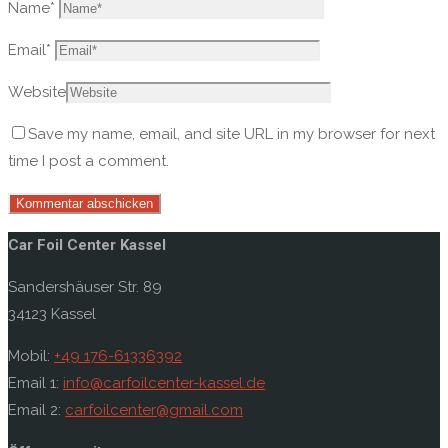
Name
*
Email
*
Website
Save my name, email, and site URL in my browser for next
time I post a comment.
Car Foil Center Kassel
Sandershäuser Str. 89
34123 Kassel
Mobil:
+49 176-61336392
Email 1:
info@carfoilcenter-kassel.de
Email 2:
carfoilcenter@gmail.com