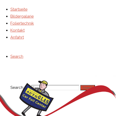
Startseite
Bildergalarie
Kontakt
Foliertechnik
Kontakt
Anfahrt
Search
Search for:
Search