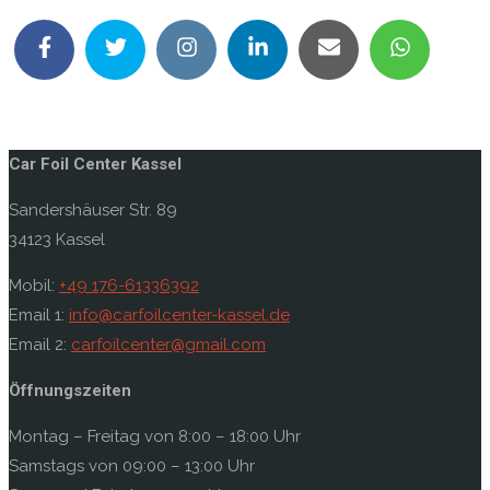
Car Foil Center Kassel
Sandershäuser Str. 89
34123 Kassel
Mobil:
+49 176-61336392
Email 1:
info@carfoilcenter-kassel.de
Email 2:
carfoilcenter@gmail.com
Öffnungszeiten
Montag – Freitag von 8:00 – 18:00 Uhr
Samstags von 09:00 – 13:00 Uhr