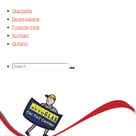
Startseite
Bildergalarie
Foliertechnik
Kontakt
Anfahrt
Search
Search
Search
for: