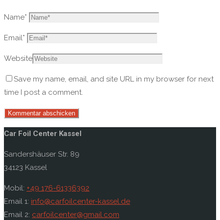
Name
*
Email
*
Website
Save my name, email, and site URL in my browser for next
time I post a comment.
Car Foil Center Kassel
Sandershäuser Str. 89
34123 Kassel
Mobil:
+49 176-61336392
Email 1:
info@carfoilcenter-kassel.de
Email 2:
carfoilcenter@gmail.com