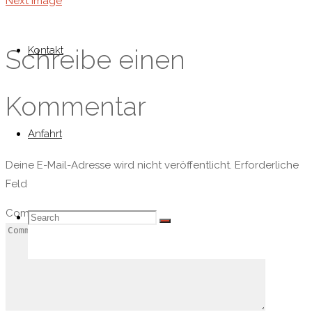
Next image
Kontakt
Schreibe einen
Kommentar
Anfahrt
Deine E-Mail-Adresse wird nicht veröffentlicht.
Erforderliche
Felder sind mit
*
markiert
Comment
Search
Search
Search
for: